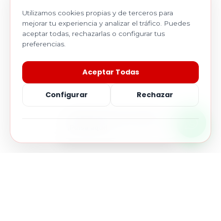
Utilizamos cookies propias y de terceros para
mejorar tu experiencia y analizar el tráfico. Puedes
aceptar todas, rechazarlas o configurar tus
preferencias.
Aceptar Todas
Configurar
Rechazar
Estamos aquí para ayudarte...
¡Pulsa aquí!
Necesarias
Esenciales para el funcionamiento.
Analíticas
Para entender cómo usas la web.
Marketing
Para publicidad relevante.
// NUESTRA MISIÓN
Asesoramiento
Guardar Preferencias